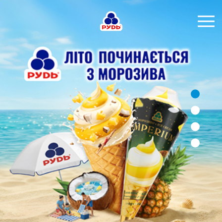
УКР
БРЕНДИ
ПРОДУКЦІЯ
КОМПАНІЯ
СПОЖИВАЧАМ
АКЦІЇ
ПРЕС-ЦЕНТР
ХОРЕКА
Тендерні закупівлі
Контакти