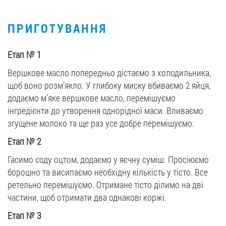
ПРИГОТУВАННЯ
Етап
№
1
Вершкове маcло попередньо дістаємо з холодильника,
щоб воно розм’якло. У глибоку миску вбиваємо 2 яйця,
додаємо м’яке вершкове масло, перемішуємо
інгредієнти до утворення однорідної маси. Вливаємо
згущене молоко та ще раз усе добре перемішуємо.
Етап
№
2
Гасимо соду оцтом, додаємо у яєчну суміш. Просіюємо
борошно та висипаємо необхідну кількість у тісто. Все
ретельно перемішуємо. Отримане тісто ділимо на дві
частини, щоб отримати два однакові коржі.
Етап
№
3