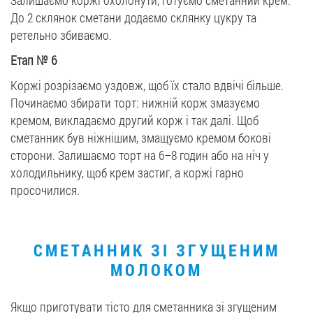
Залишаємо коржі охолонути, готуємо сметанний крем.
До 2 склянок сметани додаємо склянку цукру та
ретельно збиваємо.
Етап
№
6
Коржі розрізаємо уздовж, щоб їх стало вдвічі більше.
Починаємо збирати торт: нижній корж змазуємо
кремом, викладаємо другий корж і так далі. Щоб
сметанник був ніжнішим, змащуємо кремом бокові
сторони. Залишаємо торт на 6–8 годин або на ніч у
холодильнику, щоб крем застиг, а коржі гарно
просочилися.
СМЕТАННИК ЗІ ЗГУЩЕНИМ
МОЛОКОМ
Якщо приготувати тісто для сметанника зі згущеним