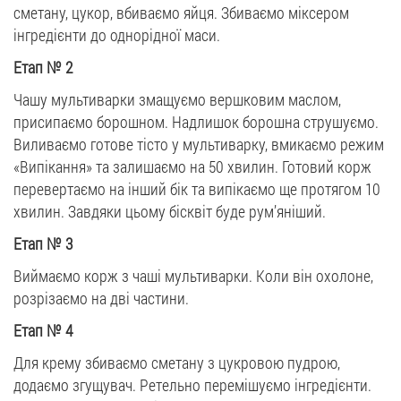
сметану, цукор, вбиваємо яйця. Збиваємо міксером
інгредієнти до однорідної маси.
Етап
№
2
Чашу мультиварки змащуємо вершковим маслом,
присипаємо борошном. Надлишок борошна струшуємо.
Виливаємо готове тісто у мультиварку, вмикаємо режим
«Випікання» та залишаємо на 50 хвилин. Готовий корж
перевертаємо на інший бік та випікаємо ще протягом 10
хвилин. Завдяки цьому бісквіт буде рум’яніший.
Етап
№
3
Виймаємо корж з чаші мультиварки. Коли він охолоне,
розрізаємо на дві частини.
Етап
№
4
Для крему збиваємо сметану з цукровою пудрою,
додаємо згущувач. Ретельно перемішуємо інгредієнти.