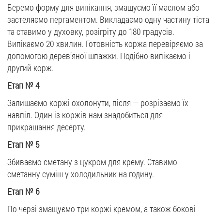
Беремо форму для випікання, змащуємо її маслом або
застеляємо пергаментом. Викладаємо одну частину тіста
та ставимо у духовку, розігріту до 180 градусів.
Випікаємо 20 хвилин. Готовність коржа перевіряємо за
допомогою дерев’яної шпажки. Подібно випікаємо і
другий корж.
Етап
№
4
Залишаємо коржі охолонути, після — розрізаємо їх
навпіл. Один із коржів нам знадобиться для
прикрашання десерту.
Етап
№
5
Збиваємо сметану з цукром для крему. Ставимо
сметанну суміш у холодильник на годину.
Етап
№
6
По черзі змащуємо три коржі кремом, а також бокові