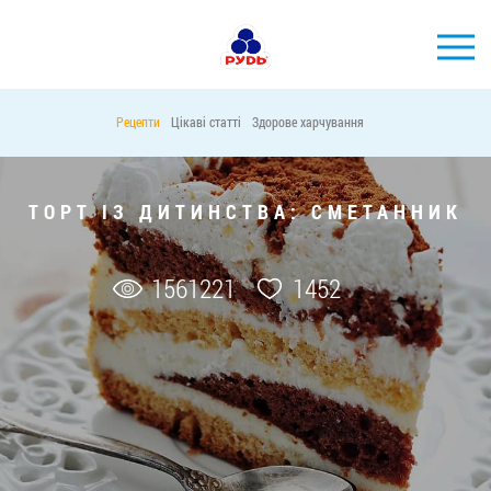
УКР
Рецепти
Цікаві статті
Здорове харчування
БРЕНДИ
ПРОДУКЦІЯ
ТОРТ ІЗ ДИТИНСТВА: СМЕТАННИК
КОМПАНІЯ
СПОЖИВАЧАМ
1561221
1452
АКЦІЇ
ПРЕС-ЦЕНТР
ХОРЕКА
Тендерні закупівлі
Контакти