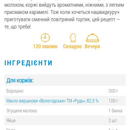
молоком, коржі вийдуть ароматними, ніжними, з легким
присмаком карамелі. Тож коли хочеться нашвидкуруч
приготувати смачний повітряний тортик, цей рецепт —
те, що треба!
120 хвилин
Складно
Вечеря
ІНГРЕДІЄНТИ
Для коржів:
Борошно
300 г
Масло вершкове «Вологодське» ТМ «Рудь», 82,5 %
100 г
Згущене молоко
1 банка
Яйця
2 шт.