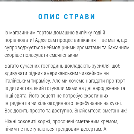
Вакансії
ОПИС СТРАВИ
ЗАМОВИТИ ПРОДУКЦІЮ «РУДЬ»:
Із магазинним тортом домашню випічку годі й
порівнювати! Адже сам процес випікання — це магія, що
супроводжується неймовірними ароматами та бажанням
скоріше поласувати смачненьким.
СТАТИ ПАРТНЕРОМ
Багато сучасних господинь докладають зусилля, щоб
0412 48 28 17
здивувати рідних американським чизкейком чи
0412 42 29 23
італійським тирамісу. Але ми хочемо нагадати про торт
із дитинства, який готували мами на дні народження та
інші свята. Його рецепт не потребує екзотичних
інгредієнтів чи кількагодинного перебування на кухні.
Все досить просто та доступно. Знайомтеся: сметанник!
Ніжні соковиті коржі, просочені сметанним кремом,
нічим не поступаються трендовим десертам. А