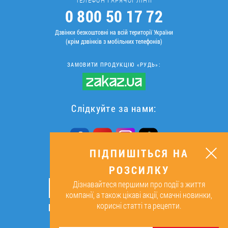
ТЕЛЕФОН ГАРЯЧОЇ ЛІНІЇ
0 800 50 17 72
Дзвінки безкоштовні на всій території України
(крім дзвінків з мобільних телефонів)
ЗАМОВИТИ ПРОДУКЦІЮ «РУДЬ»:
Слідкуйте за нами:
ПІДПИШІТЬСЯ НА
РОЗСИЛКУ
ПІДПИШІТЬСЯ НА РОЗСИЛКУ
Дізнавайтеся першими про події з життя
ОК
компанії, а також цікаві акції, смачні новинки,
корисні статті та рецепти.
Підписуючись, я даю згоду на
обробку персональних даних.