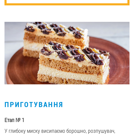
ПРИГОТУВАННЯ
Етап
№
1
У глибоку миску висипаємо борошно, розпушувач,