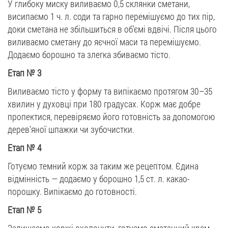
У глибоку миску виливаємо 0,5 склянки сметани,
висипаємо 1 ч. л. соди та гарно перемішуємо до тих пір,
доки сметана не збільшиться в об’ємі вдвічі. Після цього
виливаємо сметану до яєчної маси та перемішуємо.
Додаємо борошно та злегка збиваємо тісто.
Етап
№
3
Виливаємо тісто у форму та випікаємо протягом 30–35
хвилин у духовці при 180 градусах. Корж має добре
пропектися, перевіряємо його готовність за допомогою
дерев’яної шпажки чи зубочистки.
Етап
№
4
Готуємо темний корж за таким же рецептом. Єдина
відмінність — додаємо у борошно 1,5 ст. л. какао-
порошку. Випікаємо до готовності.
Етап
№
5