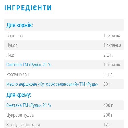
ІНГРЕДІЄНТИ
Для коржів:
Борошно
1 склянка
Цукор
1 склянка
Яйця
2 шт.
Сметана ТМ «Рудь», 21 %
1 склянка
Розпушувач
2 ч. л.
Масло вершкове «Хуторок селянський» ТМ «Рудь»
30 г
Для крему:
Сметана ТМ «Рудь», 21 %
400 г
Цукрова пудра
200 г
Згущувач сметани
12 г