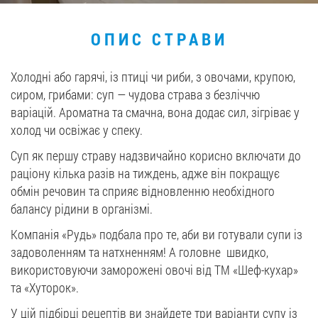
Вакансії
ОПИС СТРАВИ
ЗАМОВИТИ ПРОДУКЦІЮ «РУДЬ»:
Холодні або гарячі, із птиці чи риби, з овочами, крупою,
сиром, грибами: суп — чудова страва з безліччю
варіацій. Ароматна та смачна, вона додає сил, зігріває у
холод чи освіжає у спеку.
СТАТИ ПАРТНЕРОМ
Суп як першу страву надзвичайно корисно включати до
0412 48 28 17
раціону кілька разів на тиждень, адже він покращує
0412 42 29 23
обмін речовин та сприяє відновленню необхідного
балансу рідини в організмі.
Компанія «Рудь» подбала про те, аби ви готували супи із
задоволенням та натхненням! А головне швидко,
використовуючи заморожені овочі від ТМ «Шеф-кухар»
та «Хуторок».
У цій підбірці рецептів ви знайдете три варіанти супу із