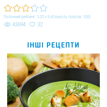
Поточний рейтинг:
3.23
з
5
(Кількість голосів:
100
)
43694
32
ІНШІ РЕЦЕПТИ