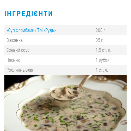
ІНГРЕДІЄНТИ
«Суп с грибами» ТМ «Рудь»
200 г
Вівсянка
35 г
Соєвий соус
1,5 ст. л.
Часник
1 зубок
Рослинна олія
1 ст. л.