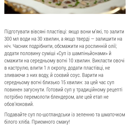
Підготувати вівсяні пластівці: якщо вони м’які, то залити
300 мл води на 30 хвилин, а якщо тверді — залишити на
ніч. Часник подрібнити, обсмажити на рослинній олії;
додати половину суміші «Суп із шампіньйонами» й
смажити на середньому вогні 10 хвилин. Викласти овочі
в каструлю, влити 1 л окропу, додати пластівці, не
зливаючи з них воду, й соєвий соус. Варити на
середньому вогні близько 15 хвилин: за цей час суп
повинен загуснути. Готовий суп у традиційному рецепті
потрібно перемолоти блендером, але цей етап не
обов’язковий.
Подавайте суп по-шотландськи із зеленню та шматочком
білого хліба. Приємного смаку!