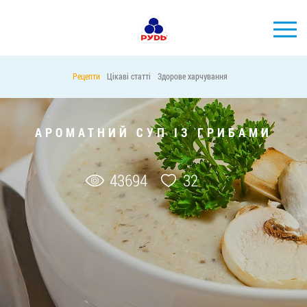
УКР
Рецепти
Цікаві статті
Здорове харчування
БРЕНДИ
ПРОДУКЦІЯ
АРОМАТНИЙ СУП ІЗ ГРИБАМИ
КОМПАНІЯ
СПОЖИВАЧАМ
43694
32
АКЦІЇ
ПРЕС-ЦЕНТР
ХОРЕКА
Тендерні закупівлі
Контакти