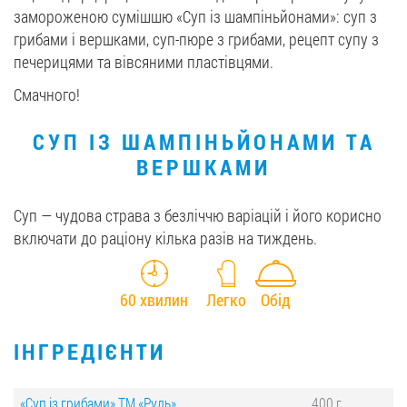
замороженою сумішшю «Суп із шампіньйонами»: суп з
грибами і вершками, суп-пюре з грибами, рецепт супу з
печерицями та вівсяними пластівцями.
Смачного!
СУП ІЗ ШАМПІНЬЙОНАМИ ТА
ВЕРШКАМИ
Cуп — чудова страва з безліччю варіацій і його корисно
включати до раціону кілька разів на тиждень.
60 хвилин
Легко
Обід
ІНГРЕДІЄНТИ
«Суп із грибами» ТМ «Рудь»
400 г