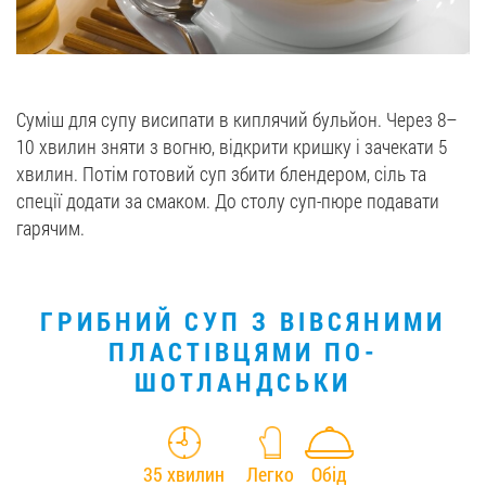
Суміш для супу висипати в киплячий бульйон. Через 8–
10 хвилин зняти з вогню, відкрити кришку і зачекати 5
хвилин. Потім готовий суп збити блендером, сіль та
спеції додати за смаком. До столу суп-пюре подавати
гарячим.
ГРИБНИЙ СУП З ВІВСЯНИМИ
ПЛАСТІВЦЯМИ ПО-
ШОТЛАНДСЬКИ
35 хвилин
Легко
Обід