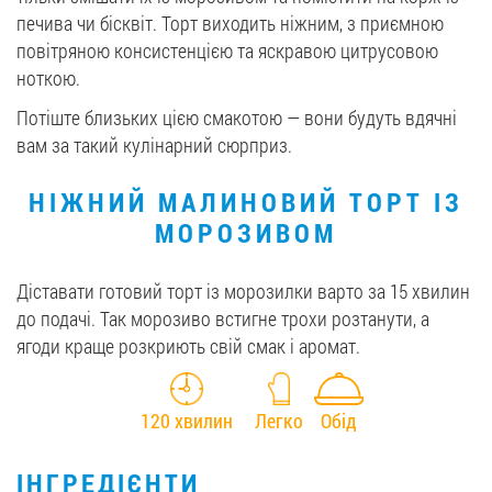
печива чи бісквіт. Торт виходить ніжним, з приємною
повітряною консистенцією та яскравою цитрусовою
ноткою.
Потіште близьких цією смакотою — вони будуть вдячні
вам за такий кулінарний сюрприз.
НІЖНИЙ МАЛИНОВИЙ ТОРТ ІЗ
МОРОЗИВОМ
Діставати готовий торт із морозилки варто за 15 хвилин
до подачі. Так морозиво встигне трохи розтанути, а
ягоди краще розкриють свій смак і аромат.
120 хвилин
Легко
Обід
ІНГРЕДІЄНТИ