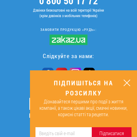
0 800 50 17 72
Дзвінки безкоштовні на всій території України
(крім дзвінків з мобільних телефонів)
ЗАМОВИТИ ПРОДУКЦІЮ «РУДЬ»:
Слідкуйте за нами:
ПІДПИШІТЬСЯ НА
РОЗСИЛКУ
ПІДПИШІТЬСЯ НА РОЗСИЛКУ
Дізнавайтеся першими про події з життя
ОК
компанії, а також цікаві акції, смачні новинки,
корисні статті та рецепти.
Підписуючись, я даю згоду на
обробку персональних даних.
Підписатися