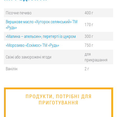
Пісочне печиво
400 г
Вершкове масло «Хуторок селянський» ТМ
170 г
«Рудь»
«Малина – апельсин», перетерті із цукром
300 г
«Морозиво «Ескімос» ТМ «Рудь»
750 г
для
Свіжі або заморожені ягоди
прикрашання
Ванілін
2 г
ПРОДУКТИ, ПОТРІБНІ ДЛЯ
ПРИГОТУВАННЯ