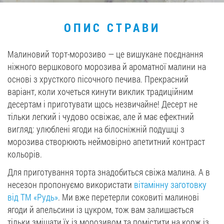
Вакансії
ОПИС СТРАВИ
ЗАМОВИТИ ПРОДУКЦІЮ «РУДЬ»:
Малиновий торт-морозиво — це вишукане поєднання
ніжного вершкового морозива й ароматної малини на
основі з хрусткого пісочного печива. Прекрасний
варіант, коли хочеться кинути виклик традиційним
СТАТИ ПАРТНЕРОМ
десертам і приготувати щось незвичайне! Десерт не
тільки легкий і чудово освіжає, але й має ефектний
0412 48 28 17
вигляд: улюблені ягоди на білосніжній подушці з
0412 42 29 23
морозива створюють неймовірно апетитний контраст
кольорів.
Для приготування торта знадобиться свіжа малина. А в
несезон пропонуємо використати
вітамінну заготовку
від ТМ «Рудь»
. Ми вже перетерли соковиті малинові
ягоди й апельсини із цукром, тож вам залишається
тільки змішати їх із морозивом та помістити на корж із