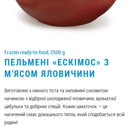
Job vacancies
ORDER PRODUCTS "RUD":
Frozen ready-to-food, 2500 g
PARTNERSHIP
ПЕЛЬМЕНІ «ЕСКІМОС» З
0412 48 28 17
М’ЯСОМ ЯЛОВИЧИНИ
0412 42 29 23
Виготовлені з ніжного тіста та наповнені соковитою
начинкою з відбірної охолодженої яловичини, ароматної
цибульки та добірних спецій. Кожен шматочок — це
насичений смак домашнього тепла, який сподобається всій
родині!