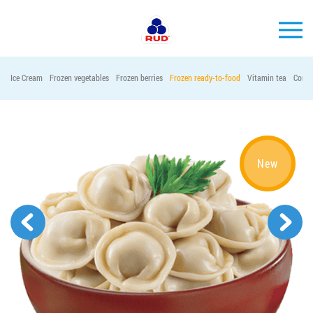
EN
Ice Cream
Frozen vegetables
Frozen berries
Frozen ready-to-food
Vitamin tea
Conta
BRANDS
PRODUCTS
COMPANY
New
CONSUMER INFO
EVENTS
MEDIA-CENTRE
HORECA
Tender purchases
Contacts