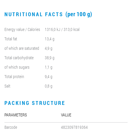
(per 100 g)
NUTRITIONAL FACTS
Energy value / Calories
1316,0 kJ / 313,0 kcal
Total fat
13,4 g
of which are saturated
4,9 g
Total carbohydrate
38,9 g
of which sugars
1,1 g
Total protein
9,4 g
Salt
0,8 g
PACKING STRUCTURE
PARAMETERS
VALUE
Barcode
4823097819364