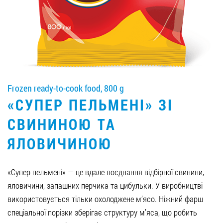
Job vacancies
ORDER PRODUCTS "RUD":
Frozen ready-to-cook food, 800 g
PARTNERSHIP
«СУПЕР ПЕЛЬМЕНІ» ЗІ
0412 48 28 17
СВИНИНОЮ ТА
0412 42 29 23
ЯЛОВИЧИНОЮ
«Супер пельмені» — це вдале поєднання відбірної свинини,
яловичини, запашних перчика та цибульки. У виробництві
використовується тільки охолоджене м’ясо. Ніжний фарш
спеціальної порізки зберігає структуру м’яса, що робить