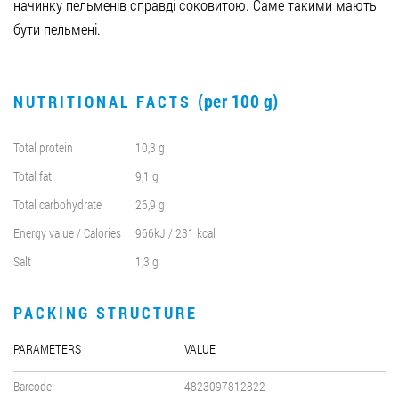
начинку пельменів справді соковитою. Саме такими мають
бути пельмені.
(per 100 g)
NUTRITIONAL FACTS
Total protein
10,3 g
Total fat
9,1 g
Total carbohydrate
26,9 g
Energy value / Calories
966kJ / 231 kcal
Salt
1,3 g
PACKING STRUCTURE
PARAMETERS
VALUE
Barcode
4823097812822