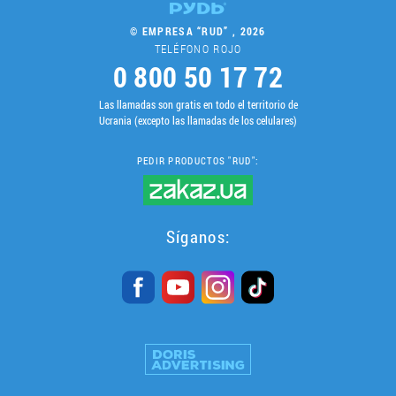
LLEGAR A SER SOCIO
© EMPRESA “RUD” , 2026
TELÉFONO ROJO
0 800 50 17 72
0412 48 28 17
0412 42 29 23
Las llamadas son gratis en todo el territorio de
Ucrania (excepto las llamadas de los celulares)
PEDIR PRODUCTOS "RUD":
Síganos: