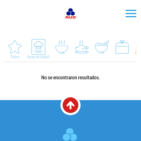
ES
MARCAS
PRODUCCIÓN
Todos
Masa de Kadaif
EMPRESA
No se encontraron resultados.
Horeca
Contactos
Vacantes
PEDIR PRODUCTOS "RUD":