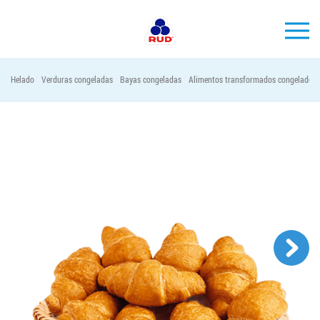
ES
Helado
Verduras congeladas
Bayas congeladas
Alimentos transformados congelados
MARCAS
PRODUCCIÓN
EMPRESA
Horeca
Contactos
Vacantes
PEDIR PRODUCTOS "RUD":