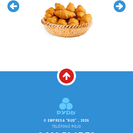
© EMPRESA “RUD” , 2026
TELÉFONO ROJO