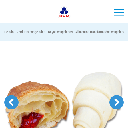
ES
Helado
Verduras congeladas
Bayas congeladas
Alimentos transformados congelados
MARCAS
PRODUCCIÓN
EMPRESA
Horeca
Contactos
Vacantes
PEDIR PRODUCTOS "RUD":