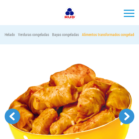
ES
Helado
Verduras congeladas
Bayas congeladas
Alimentos transformados congelados
MARCAS
PRODUCCIÓN
EMPRESA
Horeca
Contactos
Vacantes
PEDIR PRODUCTOS "RUD":