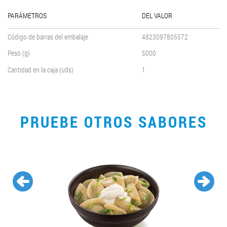
PARÁMETROS
DEL VALOR
Código de barras del embalaje
4823097805572
Peso (g)
5000
Cantidad en la caja (uds)
1
PRUEBE OTROS SABORES