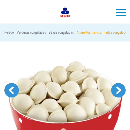
ES
Helado
Verduras congeladas
Bayas congeladas
Alimentos transformados congelados
MARCAS
PRODUCCIÓN
EMPRESA
Horeca
Contactos
Vacantes
PEDIR PRODUCTOS "RUD":