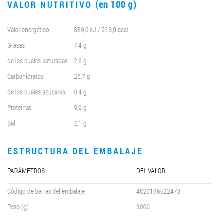
(en 100 g)
VALOR NUTRITIVO
Valor energético
889,0 kJ / 213,0 ccal
Grasas
7,4 g
de los cuales saturadas
2,6 g
Carbohidratos
26,7 g
de los cuales azúcares
0,4 g
Proteínas
9,9 g
Sal
2,1 g
ESTRUCTURA DEL EMBALAJE
PARÁMETROS
DEL VALOR
Código de barras del embalaje
4820196522478
Peso (g)
3000