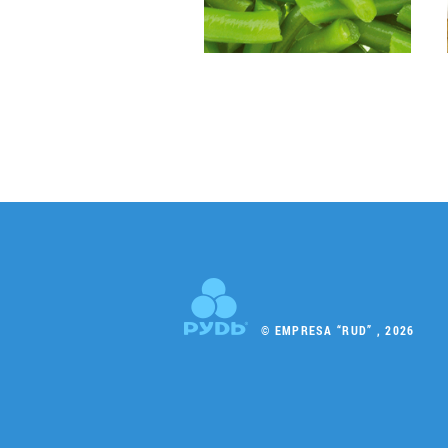
© EMPRESA “RUD” , 2026