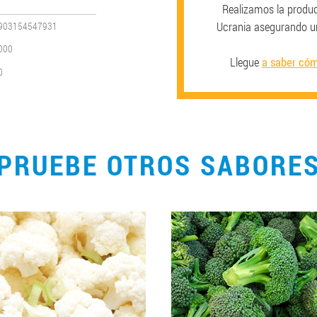
Realizamos la produc
Ucrania asegurando u
903154547931
000
Llegue
a saber cóm
0
PRUEBE OTROS SABORE