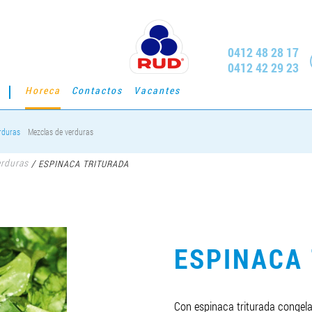
0412 48 28 17
0412 42 29 23
Horeca
Contactos
Vacantes
rduras
Mezclas de verduras
rduras
/
ESPINACA TRITURADA
ESPINACA
Con espinaca triturada congela