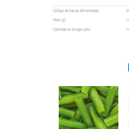
Código de barras del embalaje
5
Peso (g)
1
Cantidad en la caja (uds)
1