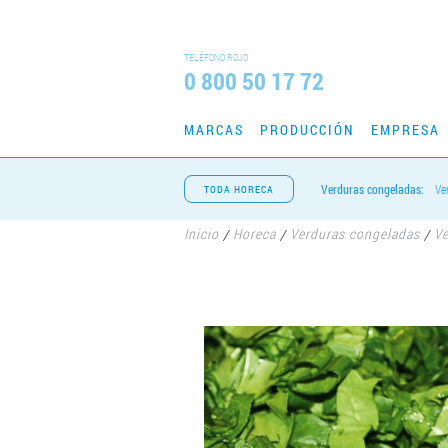
TELÉFONO ROJO
0 800 50 17 72
MARCAS
PRODUCCIÓN
EMPRESA
Verduras congeladas:
Ve
TODA HORECA
Inicio
Horeca
Verduras congeladas
Ve
/
/
/