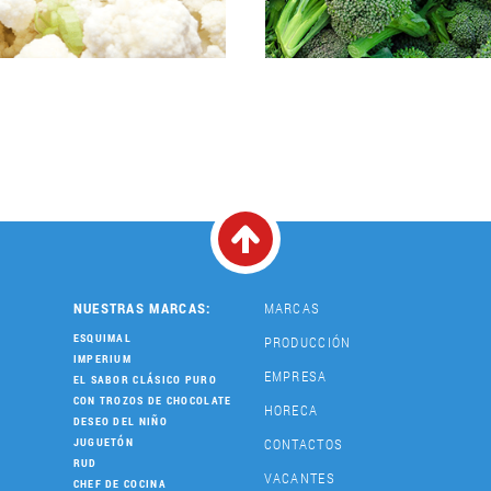
NUESTRAS MARCAS:
MARCAS
ESQUIMAL
PRODUCCIÓN
IMPERIUM
EMPRESA
EL SABOR CLÁSICO PURO
CON TROZOS DE CHOCOLATE
HORECA
DESEO DEL NIÑO
CONTACTOS
JUGUETÓN
RUD
VACANTES
CHEF DE COCINA