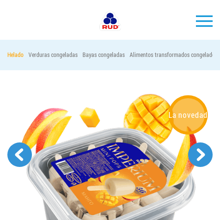
ES
Helado
Verduras congeladas
Bayas congeladas
Alimentos transformados congelados
MARCAS
PRODUCCIÓN
EMPRESA
La novedad
Horeca
Contactos
Vacantes
PEDIR PRODUCTOS "RUD":