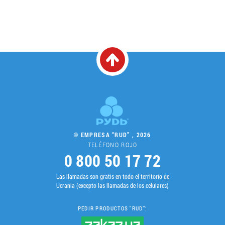
© EMPRESA “RUD” , 2026
TELÉFONO ROJO
0 800 50 17 72
Las llamadas son gratis en todo el territorio de
Ucrania (excepto las llamadas de los celulares)
PEDIR PRODUCTOS "RUD":