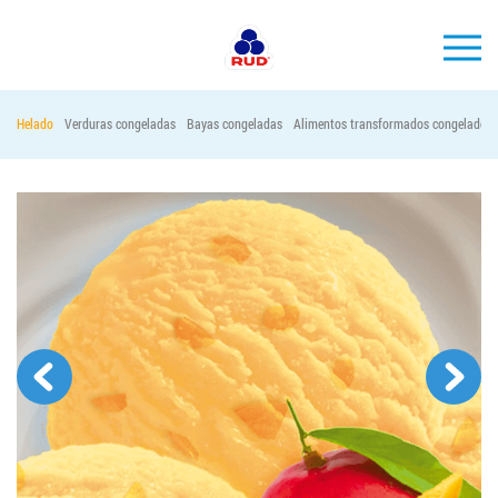
ES
Helado
Verduras congeladas
Bayas congeladas
Alimentos transformados congelados
MARCAS
PRODUCCIÓN
EMPRESA
Horeca
Contactos
Vacantes
PEDIR PRODUCTOS "RUD":