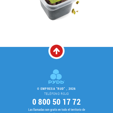
© EMPRESA “RUD” , 2026
TELÉFONO ROJO
0 800 50 17 72
Las llamadas son gratis en todo el territorio de