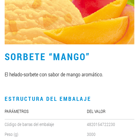
LLEGAR A SER SOCIO
0412 48 28 17
0412 42 29 23
SORBETE “MANGO”
El helado-sorbete con sabor de mango aromático.
ESTRUCTURA DEL EMBALAJE
PARÁMETROS
DEL VALOR
Código de barras del embalaje
4820154722230
Peso (g)
3000