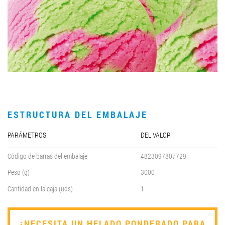
LLEGAR A SER SOCIO
0412 48 28 17
0412 42 29 23
ESTRUCTURA DEL EMBALAJE
PARÁMETROS
DEL VALOR
Código de barras del embalaje
4823097807729
Peso (g)
3000
Cantidad en la caja (uds)
1
¿NECESITA UN HELADO PONDERADO PARA