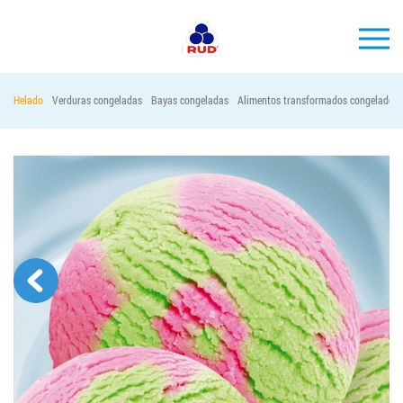
ES
Helado
Verduras congeladas
Bayas congeladas
Alimentos transformados congelados
MARCAS
PRODUCCIÓN
EMPRESA
Horeca
Contactos
Vacantes
PEDIR PRODUCTOS "RUD":