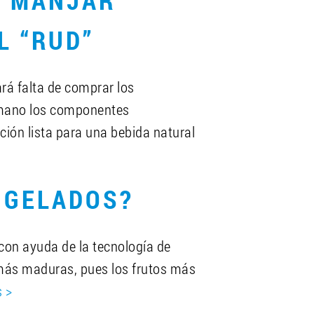
: MANJAR
L “RUD”
ará falta de comprar los
temano los componentes
ción lista para una bebida natural
NGELADOS?
con ayuda de la tecnología de
 más maduras, pues los frutos más
 >
amora y arándano
,