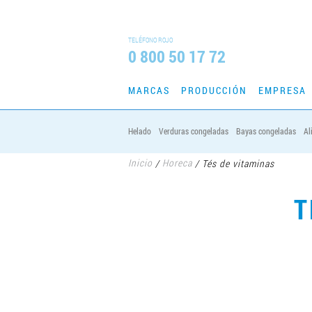
TELÉFONO ROJO
0 800 50 17 72
MARCAS
PRODUCCIÓN
EMPRESA
Helado
Verduras congeladas
Bayas congeladas
Al
Inicio
Horeca
/
/
Tés de vitaminas
T