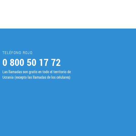
roceso de preparación de la
un stick es una porción de té.
ISFRUTAMOS
TELÉFONO ROJO
0 800 50 17 72
zcla congelada del paquetico en
Las llamadas son gratis en todo el territorio de
ios visitantes, haga el puré
Ucrania (excepto las llamadas de los celulares)
bores de tales tés.
sabor en verano y llenar el
be de azúcar de él resultará un