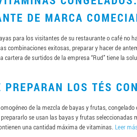
 VITAMINAS CONGELADOS
ANTE DE MARCA COMECIA
bayas para los visitantes de su restaurante o café no h
 las combinaciones exitosas, preparar y hacer de an
 cartera de surtidos de la empresa “Rud” tiene la solu
E PREPARAN LOS TÉS CO
homogéneo de la mezcla de bayas y frutas, congelado 
prepararlo se usan las bayas y frutas seleccionadas
ontienen una cantidad máxima de vitaminas.
Leer más
recemos los “dúos” de té armónicos creados con
zarz