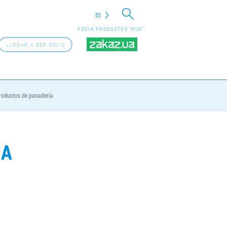
ES
PEDIR PRODUCTOS "RUD":
LLEGAR A SER SOCIO
roductos de panadería
CA