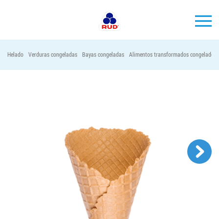
ES
Helado
Verduras congeladas
Bayas congeladas
Alimentos transformados congelados
MARCAS
PRODUCCIÓN
EMPRESA
Horeca
Contactos
Vacantes
PEDIR PRODUCTOS "RUD":