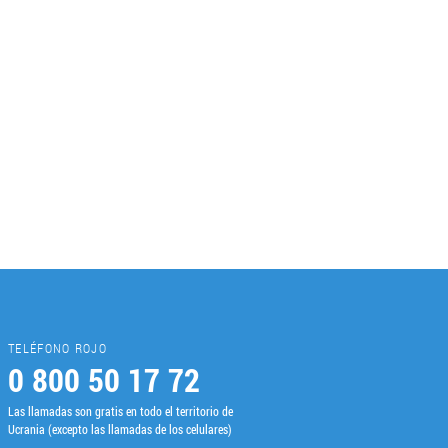
TELÉFONO ROJO
0 800 50 17 72
Las llamadas son gratis en todo el territorio de
Ucrania (excepto las llamadas de los celulares)