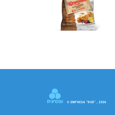
© EMPRESA “RUD” , 2026