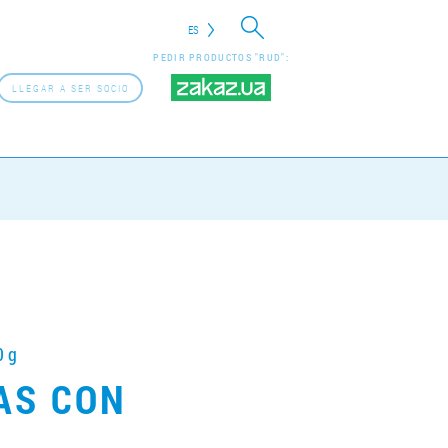
ES
PEDIR PRODUCTOS "RUD":
LLEGAR A SER SOCIO
0 g
AS CON