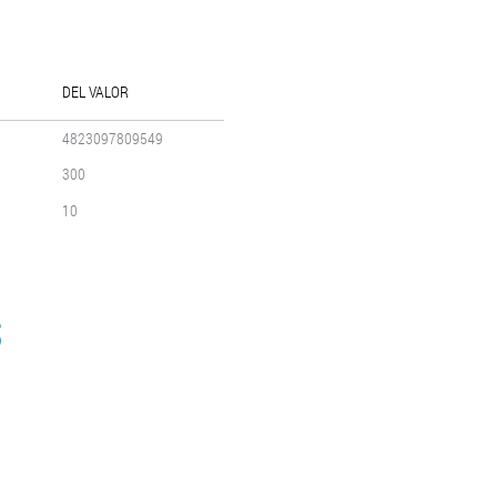
DEL VALOR
4823097809549
300
10
S