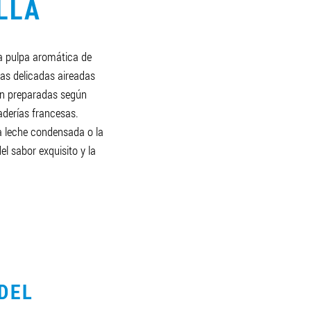
LLA
la pulpa aromática de
as delicadas aireadas
án preparadas según
aderías francesas.
a leche condensada o la
el sabor exquisito y la
DEL