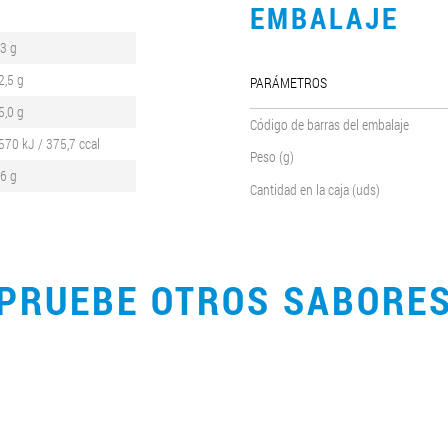
EMBALAJE
,3 g
2,5 g
PARÁMETROS
5,0 g
Código de barras del embalaje
570 kJ / 375,7 ccal
Peso (g)
,6 g
Cantidad en la caja (uds)
PRUEBE OTROS SABORE