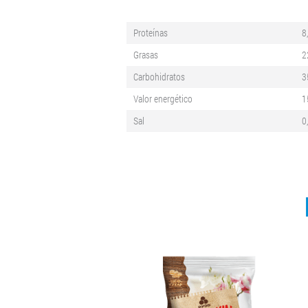
Proteínas
8
Grasas
2
Carbohidratos
3
Valor energético
1
Sal
0