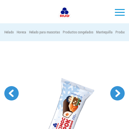
ES
Helado
Horeca
Helado para mascotas
Productos congelados
Mantequilla
Productos
MARCAS
PRODUCCIÓN
EMPRESA
Horeca
Contactos
Vacantes
PEDIR PRODUCTOS "RUD":