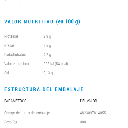
(en 100 g)
VALOR NUTRITIVO
Proteínas
2.9 g
Grasas
2.5 g
Carbohidratos
4.2 g
Valor energético
226 kJ (54 ccal)
Sal
0,13 g
ESTRUCTURA DEL EMBALAJE
PARÁMETROS
DEL VALOR
Código de barras del embalaje
4823097814055
Peso (g)
900