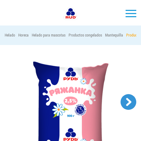
ES
Helado
Horeca
Helado para mascotas
Productos congelados
Mantequilla
Productos
MARCAS
PRODUCCIÓN
EMPRESA
Horeca
Contactos
Vacantes
PEDIR PRODUCTOS "RUD":