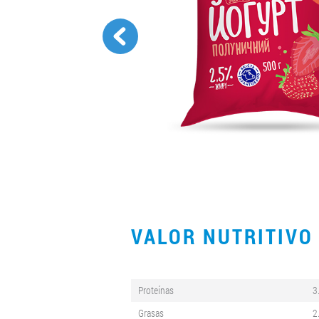
VALOR NUTRITIV
Proteínas
3
Grasas
2