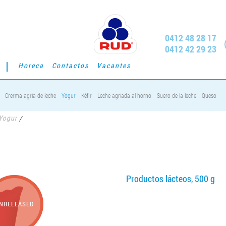
0412 48 28 17
0412 42 29 23
Horeca
Contactos
Vacantes
Crerma agria de leche
Yogur
Kéfir
Leche agriada al horno
Suero de la leche
Queso
Yogur
/
Productos lácteos, 500 g
NRELEASED