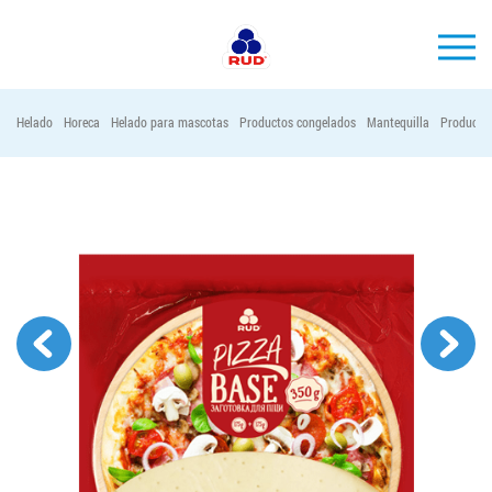
ES
Helado
Horeca
Helado para mascotas
Productos congelados
Mantequilla
Productos
MARCAS
PRODUCCIÓN
EMPRESA
Horeca
Contactos
Vacantes
PEDIR PRODUCTOS "RUD":