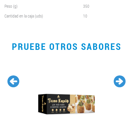
Peso (g)
350
Cantidad en la caja (uds)
10
PRUEBE OTROS SABORES