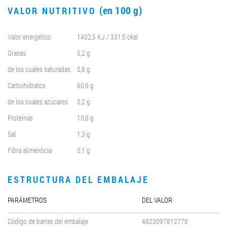
(en 100 g)
VALOR NUTRITIVO
Valor energético
1402,5 KJ / 331,5 ckal
Grasas
5,2 g
de los cuales saturadas
0,8 g
Carbohidratos
60,6 g
de los cuales azúcares
0,2 g
Proteínas
10,6 g
Sal
1,3 g
Fibra alimenticia
0,1 g
ESTRUCTURA DEL EMBALAJE
PARÁMETROS
DEL VALOR
Código de barras del embalaje
4823097812778