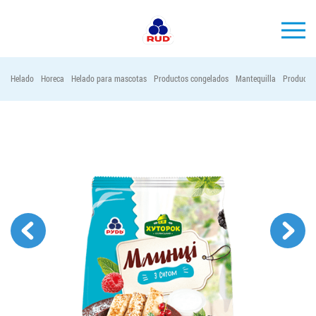
ES
Helado
Horeca
Helado para mascotas
Productos congelados
Mantequilla
Productos
MARCAS
PRODUCCIÓN
EMPRESA
Horeca
Contactos
Vacantes
PEDIR PRODUCTOS "RUD":