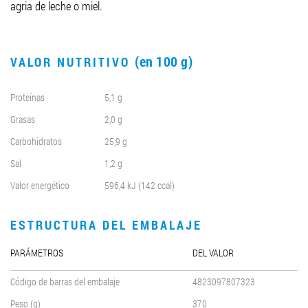
agria de leche o miel.
(en 100 g)
VALOR NUTRITIVO
Proteínas
5,1 g
Grasas
2,0 g
Carbohidratos
25,9 g
Sal
1,2 g
Valor energético
596,4 kJ (142 ccal)
ESTRUCTURA DEL EMBALAJE
PARÁMETROS
DEL VALOR
Código de barras del embalaje
4823097807323
Peso (g)
370