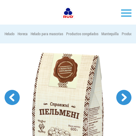
ES
Helado
Horeca
Helado para mascotas
Productos congelados
Mantequilla
Productos
MARCAS
PRODUCCIÓN
EMPRESA
Horeca
Contactos
Vacantes
PEDIR PRODUCTOS "RUD":