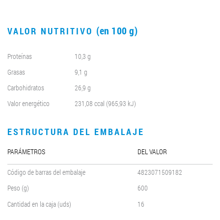
(en 100 g)
VALOR NUTRITIVO
Proteínas
10,3 g
Grasas
9,1 g
Carbohidratos
26,9 g
Valor energético
231,08 ccal (965,93 kJ)
ESTRUCTURA DEL EMBALAJE
PARÁMETROS
DEL VALOR
Código de barras del embalaje
4823071509182
Peso (g)
600
Cantidad en la caja (uds)
16