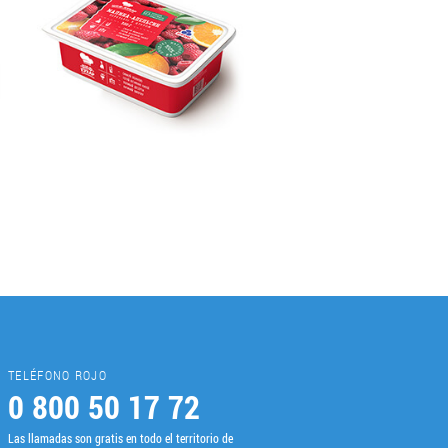
TELÉFONO ROJO
0 800 50 17 72
Las llamadas son gratis en todo el territorio de