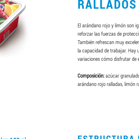
RALLADOS
El arándano rojo y limón son i
reforzar las fuerzas de protecc
También refrescan muy excele
la capacidad de trabajar. Hay 
variaciones cómo disfrutar de 
Composición:
azúcar granulado
arándano rojo ralladas, limón r
O
ESTRUCTURA 