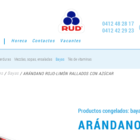
0412 48 28 17
0412 42 29 23
Horeca
Contactos
Vacantes
erduras
Mezclas, sopas, ensaladas
Bayas
Tés de vitaminas
os
Bayas
/
/
ARÁNDANO ROJO-LIMÓN RALLADOS CON AZÚCAR
Productos congelados: baya
ARÁNDANO