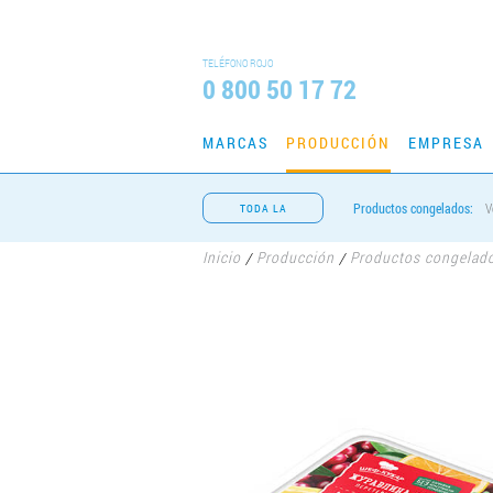
TELÉFONO ROJO
0 800 50 17 72
MARCAS
PRODUCCIÓN
EMPRESA
Productos congelados:
V
TODA LA
PRODUCCIÓN
Inicio
Producción
Productos congelad
/
/