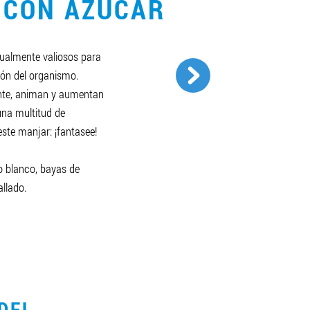
 CON AZÚCAR
gualmente valiosos para
ión del organismo.
nte, animan y aumentan
una multitud de
este manjar: ¡fantasee!
 blanco, bayas de
allado.
DEL