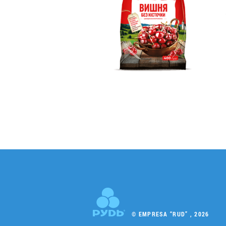
© EMPRESA “RUD” , 2026