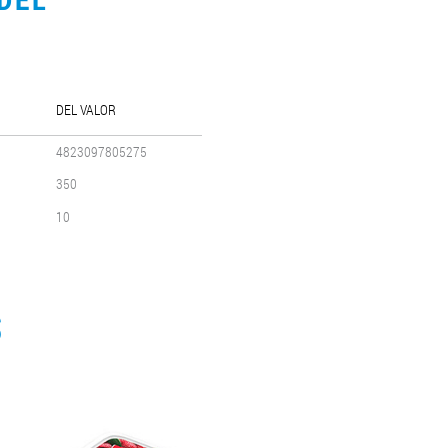
DEL VALOR
4823097805275
350
10
S