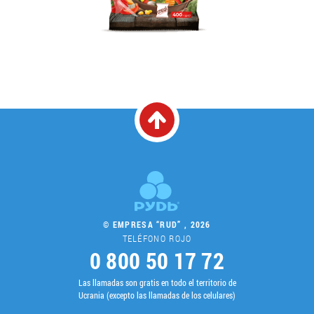
© EMPRESA “RUD” , 2026
TELÉFONO ROJO
0 800 50 17 72
Las llamadas son gratis en todo el territorio de
Ucrania (excepto las llamadas de los celulares)