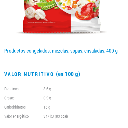
LLEGAR A SER SOCIO
0412 48 28 17
0412 42 29 23
Productos congelados: mezclas, sopas, ensaladas, 400 g
(en 100 g)
VALOR NUTRITIVO
Proteínas
3.6 g
Grasas
0.5 g
Carbohidratos
16 g
Valor energético
347 kJ (83 ccal)