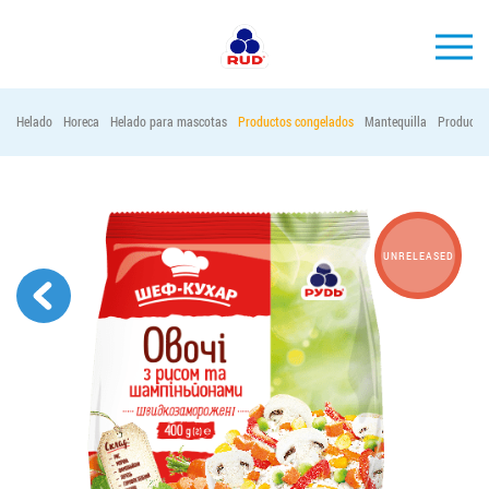
ES
Helado
Horeca
Helado para mascotas
Productos congelados
Mantequilla
Productos
MARCAS
PRODUCCIÓN
EMPRESA
UNRELEASED
Horeca
Contactos
Vacantes
PEDIR PRODUCTOS "RUD":