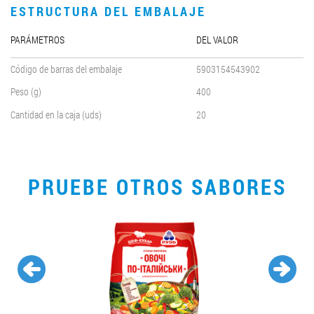
ESTRUCTURA DEL EMBALAJE
PARÁMETROS
DEL VALOR
Código de barras del embalaje
5903154543902
Peso (g)
400
Cantidad en la caja (uds)
20
PRUEBE OTROS SABORES