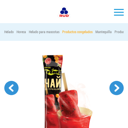
ES
Helado
Horeca
Helado para mascotas
Productos congelados
Mantequilla
Productos
MARCAS
PRODUCCIÓN
EMPRESA
Horeca
Contactos
Vacantes
PEDIR PRODUCTOS "RUD":