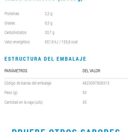
Proteínas
2,2 g
Grasas
0,5 g
Carbohidratos
33,7 g
Valor energético
651,9 kJ / 155,8 ccal
ESTRUCTURA DEL EMBALAJE
PARÁMETROS
DEL VALOR
Código de barras del embalaje
4823097808313
Peso (g)
50
Cantidad en la caja (uds)
35