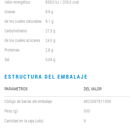
Valor energético
838,0 kJ / 200,0 ccal
Grasas
8,9 g
de los cuales saturadas
8.1 g
Carbohidratos
27,3 g
de los cuales azúcares
24,5 g
Proteínas
2,8 g
Sal
0,04 g
ESTRUCTURA DEL EMBALAJE
PARÁMETROS
DEL VALOR
Código de barras del embalaje
4823097811009
Peso (g)
500
Cantidad en la caja (uds)
9