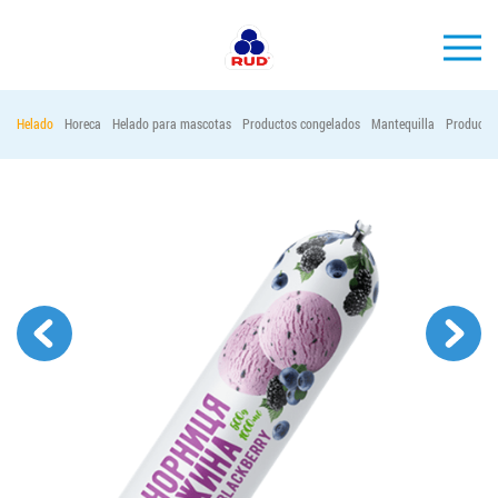
ES
Helado
Horeca
Helado para mascotas
Productos congelados
Mantequilla
Productos
MARCAS
PRODUCCIÓN
EMPRESA
Horeca
Contactos
Vacantes
PEDIR PRODUCTOS "RUD":