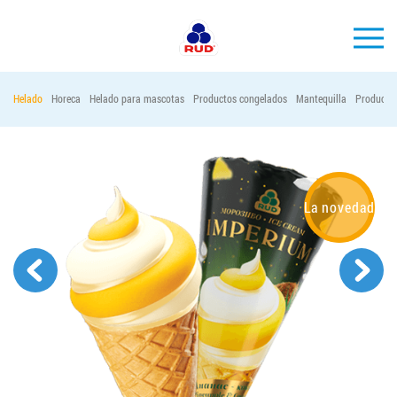
ES
Helado
Horeca
Helado para mascotas
Productos congelados
Mantequilla
Productos
MARCAS
PRODUCCIÓN
EMPRESA
La novedad
Horeca
Contactos
Vacantes
PEDIR PRODUCTOS "RUD":