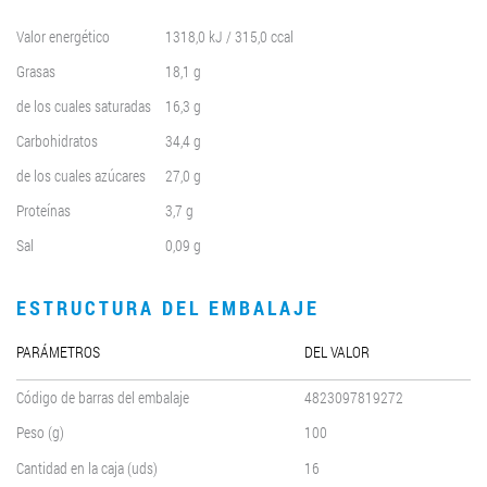
Valor energético
1318,0 kJ / 315,0 ccal
Grasas
18,1 g
de los cuales saturadas
16,3 g
Carbohidratos
34,4 g
de los cuales azúcares
27,0 g
Proteínas
3,7 g
Sal
0,09 g
ESTRUCTURA DEL EMBALAJE
PARÁMETROS
DEL VALOR
Código de barras del embalaje
4823097819272
Peso (g)
100
Cantidad en la caja (uds)
16