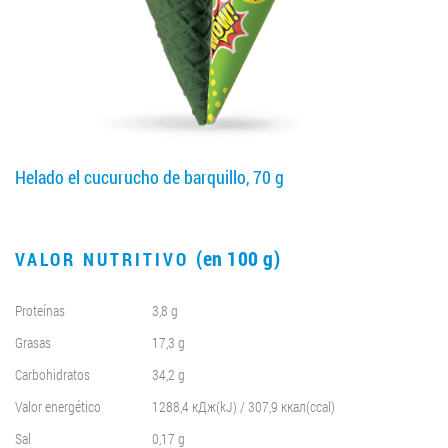
LLEGAR A SER SOCIO
0412 48 28 17
0412 42 29 23
Helado el cucurucho de barquillo, 70 g
(en 100 g)
VALOR NUTRITIVO
Proteínas
3,8 g
Grasas
17,3 g
Carbohidratos
34,2 g
Valor energético
1288,4 кДж(kJ) / 307,9 ккал(ccal)
Sal
0,17 g