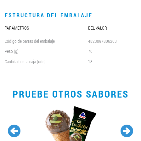
ESTRUCTURA DEL EMBALAJE
PARÁMETROS
DEL VALOR
Código de barras del embalaje
4823097806203
Peso (g)
70
Cantidad en la caja (uds)
18
PRUEBE OTROS SABORES