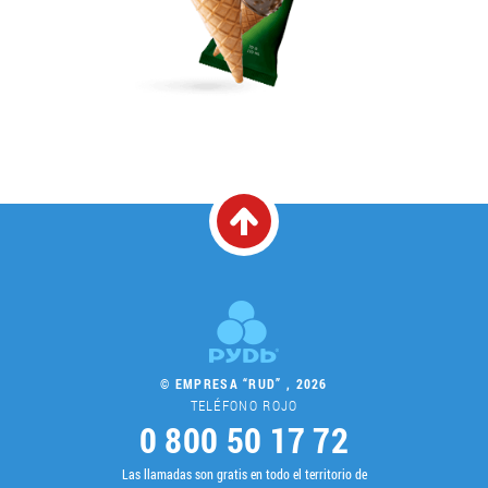
© EMPRESA “RUD” , 2026
TELÉFONO ROJO
0 800 50 17 72
Las llamadas son gratis en todo el territorio de