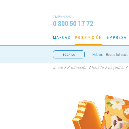
TELÉFONO ROJO
0 800 50 17 72
MARCAS
PRODUCCIÓN
EMPRESA
Helado:
Helado liofilizado
TODA LA
PRODUCCIÓN
Inicio
Producción
Helado
Esquimal
/
/
/
/