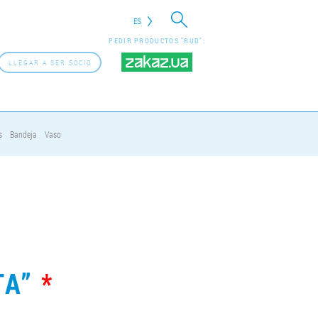
ES
PEDIR PRODUCTOS "RUD":
LLEGAR A SER SOCIO
s
Bandeja
Vaso
TA”
*