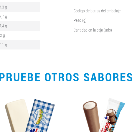
4,3 g
Código de barras del embalaje
7,7 g
Peso (g)
7,4 g
Cantidad en la caja (uds)
,2 g
,11 g
PRUEBE OTROS SABORE