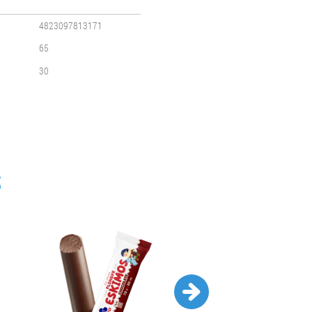
4823097813171
65
30
S