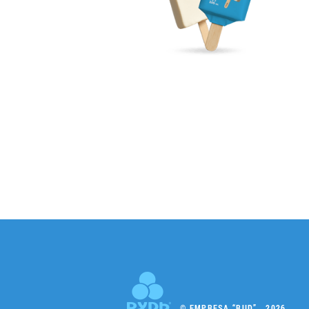
© EMPRESA “RUD” , 2026