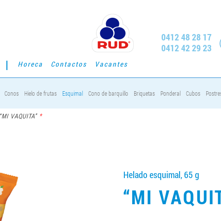
0412 48 28 17
0412 42 29 23
Horeca
Contactos
Vacantes
Conos
Hielo de frutas
Esquimal
Cono de barquillo
Briquetas
Ponderal
Cubos
Postre
*
“MI VAQUITA”
Helado esquimal, 65 g
“MI VAQUI