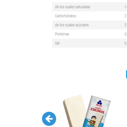
de los cuales saturadas
1
Carbohidratos
2
de los cuales azúcares
2
Proteínas
3
Sal
0