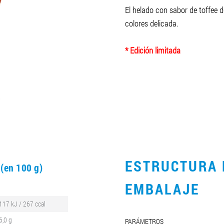
El helado con sabor de toffee d
colores delicada.
* Edición limitada
O
ESTRUCTURA 
(en 100 g)
EMBALAJE
117 kJ / 267 ccal
6,0 g
PARÁMETROS