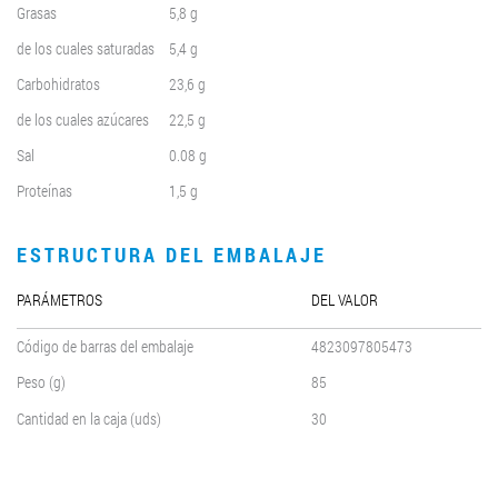
Grasas
5,8 g
de los cuales saturadas
5,4 g
Carbohidratos
23,6 g
de los cuales azúcares
22,5 g
Sal
0.08 g
Proteínas
1,5 g
ESTRUCTURA DEL EMBALAJE
PARÁMETROS
DEL VALOR
Código de barras del embalaje
4823097805473
Peso (g)
85
Cantidad en la caja (uds)
30