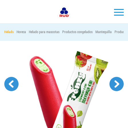
ES
Helado
Horeca
Helado para mascotas
Productos congelados
Mantequilla
Productos
MARCAS
PRODUCCIÓN
EMPRESA
Horeca
Contactos
Vacantes
PEDIR PRODUCTOS "RUD":