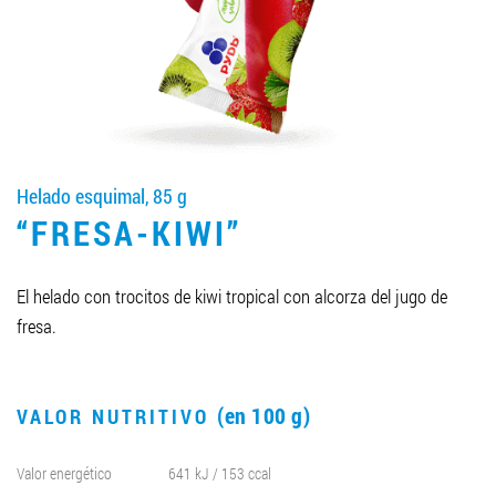
LLEGAR A SER SOCIO
0412 48 28 17
0412 42 29 23
Helado esquimal, 85 g
“FRESA-KIWI”
El helado con trocitos de kiwi tropical con alcorza del jugo de
fresa.
(en 100 g)
VALOR NUTRITIVO
Valor energético
641 kJ / 153 ccal