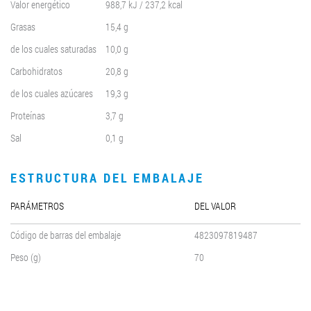
Valor energético
988,7 kJ / 237,2 kcal
Grasas
15,4 g
de los cuales saturadas
10,0 g
Carbohidratos
20,8 g
de los cuales azúcares
19,3 g
Proteínas
3,7 g
Sal
0,1 g
ESTRUCTURA DEL EMBALAJE
PARÁMETROS
DEL VALOR
Código de barras del embalaje
4823097819487
Peso (g)
70