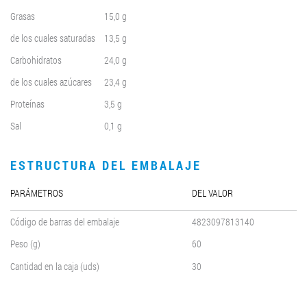
Grasas
15,0 g
de los cuales saturadas
13,5 g
Carbohidratos
24,0 g
de los cuales azúcares
23,4 g
Proteínas
3,5 g
Sal
0,1 g
ESTRUCTURA DEL EMBALAJE
PARÁMETROS
DEL VALOR
Código de barras del embalaje
4823097813140
Peso (g)
60
Cantidad en la caja (uds)
30