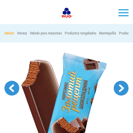
ES
Helado
Horeca
Helado para mascotas
Productos congelados
Mantequilla
Productos
MARCAS
PRODUCCIÓN
EMPRESA
Horeca
Contactos
Vacantes
PEDIR PRODUCTOS "RUD":