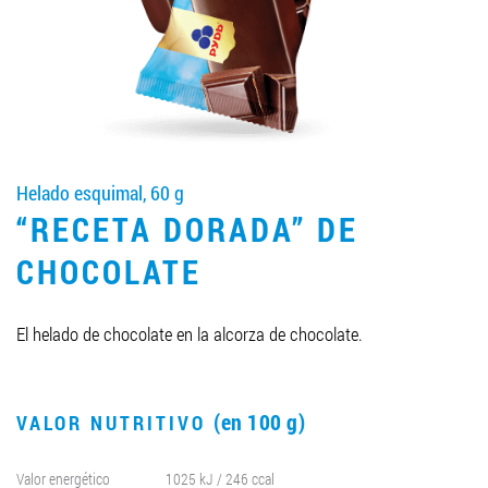
LLEGAR A SER SOCIO
0412 48 28 17
0412 42 29 23
Helado esquimal, 60 g
“RECETA DORADA” DE
CHOCOLATE
El helado de chocolate en la alcorza de chocolate.
(en 100 g)
VALOR NUTRITIVO
Valor energético
1025 kJ / 246 ccal