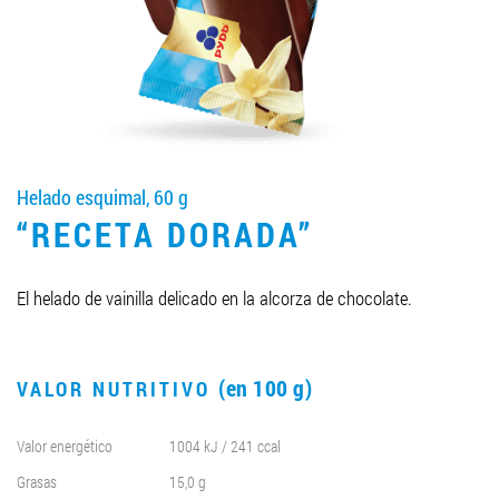
LLEGAR A SER SOCIO
0412 48 28 17
0412 42 29 23
Helado esquimal, 60 g
“RECETA DORADA”
El helado de vainilla delicado en la alcorza de chocolate.
(en 100 g)
VALOR NUTRITIVO
Valor energético
1004 kJ / 241 ccal
Grasas
15,0 g