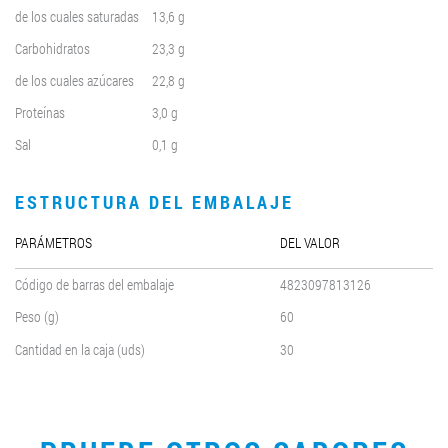
de los cuales saturadas
13,6 g
Carbohidratos
23,3 g
de los cuales azúcares
22,8 g
Proteínas
3,0 g
Sal
0,1 g
ESTRUCTURA DEL EMBALAJE
PARÁMETROS
DEL VALOR
Código de barras del embalaje
4823097813126
Peso (g)
60
Cantidad en la caja (uds)
30