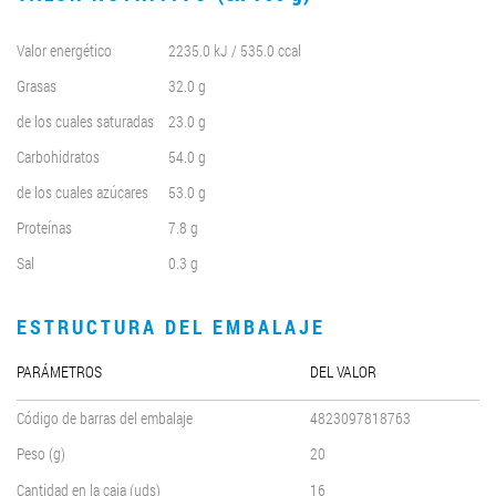
Valor energético
2235.0 kJ / 535.0 ccal
Grasas
32.0 g
de los cuales saturadas
23.0 g
Carbohidratos
54.0 g
de los cuales azúcares
53.0 g
Proteínas
7.8 g
Sal
0.3 g
ESTRUCTURA DEL EMBALAJE
PARÁMETROS
DEL VALOR
Código de barras del embalaje
4823097818763
Peso (g)
20
Cantidad en la caja (uds)
16