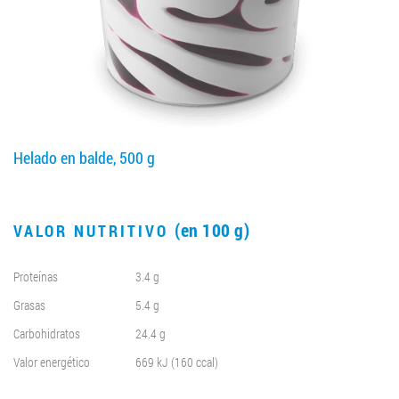
LLEGAR A SER SOCIO
0412 48 28 17
0412 42 29 23
Helado en balde, 500 g
(en 100 g)
VALOR NUTRITIVO
Proteínas
3.4 g
Grasas
5.4 g
Carbohidratos
24.4 g
Valor energético
669 kJ (160 ccal)