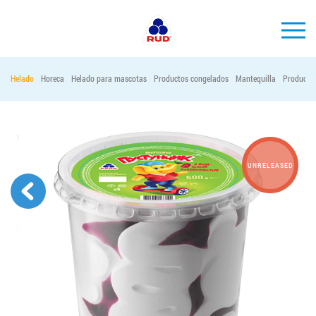
ES
Helado
Horeca
Helado para mascotas
Productos congelados
Mantequilla
Productos
MARCAS
PRODUCCIÓN
EMPRESA
UNRELEASED
Horeca
Contactos
Vacantes
PEDIR PRODUCTOS "RUD":