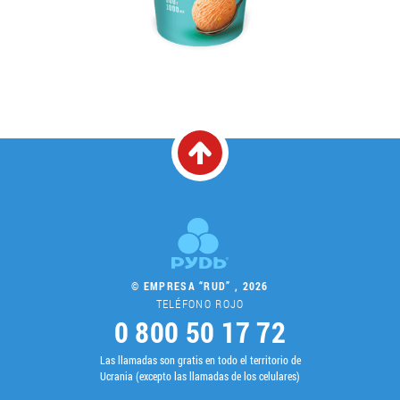
© EMPRESA “RUD” , 2026
TELÉFONO ROJO
0 800 50 17 72
Las llamadas son gratis en todo el territorio de
Ucrania (excepto las llamadas de los celulares)