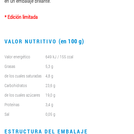
en un embalaje brillante.
* Edición limitada
(en 100 g)
VALOR NUTRITIVO
Valor energético
649 kJ / 155 ccal
Grasas
5,3 g
de los cuales saturadas
4,8 g
Carbohidratos
23,6 g
de los cuales azúcares
19,0 g
Proteínas
3,4 g
Sal
0,05 g
ESTRUCTURA DEL EMBALAJE