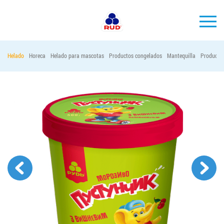
ES
Helado
Horeca
Helado para mascotas
Productos congelados
Mantequilla
Productos
MARCAS
PRODUCCIÓN
EMPRESA
Horeca
Contactos
Vacantes
PEDIR PRODUCTOS "RUD":