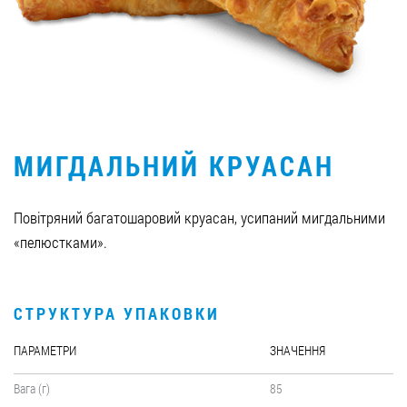
Вакансії
ЗАМОВИТИ ПРОДУКЦІЮ «РУДЬ»:
МИГДАЛЬНИЙ КРУАСАН
СТАТИ ПАРТНЕРОМ
0412 48 28 17
Повітряний багатошаровий круасан, усипаний мигдальними
0412 42 29 23
«пелюстками».
СТРУКТУРА УПАКОВКИ
ПАРАМЕТРИ
ЗНАЧЕННЯ
Вага (г)
85