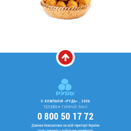
© КОМПАНІЯ «РУДЬ» , 2026
ТЕЛЕФОН ГАРЯЧОЇ ЛІНІЇ
0 800 50 17 72
Дзвінки безкоштовні на всій території України
(крім дзвінків з мобільних телефонів)