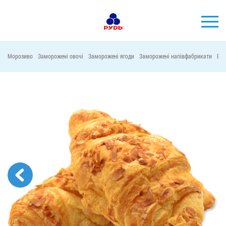
УКР
Морозиво
Заморожені овочі
Заморожені ягоди
Заморожені напівфабрикати
Віт
БРЕНДИ
ПРОДУКЦІЯ
КОМПАНІЯ
СПОЖИВАЧАМ
АКЦІЇ
ПРЕС-ЦЕНТР
ХОРЕКА
Тендерні закупівлі
Контакти