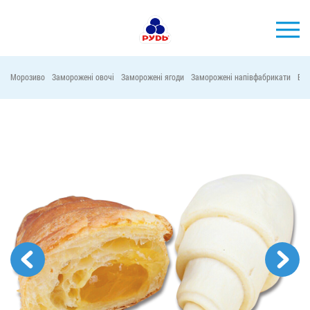
УКР
Морозиво
Заморожені овочі
Заморожені ягоди
Заморожені напівфабрикати
Віт
БРЕНДИ
ПРОДУКЦІЯ
КОМПАНІЯ
СПОЖИВАЧАМ
АКЦІЇ
ПРЕС-ЦЕНТР
ХОРЕКА
Тендерні закупівлі
Контакти