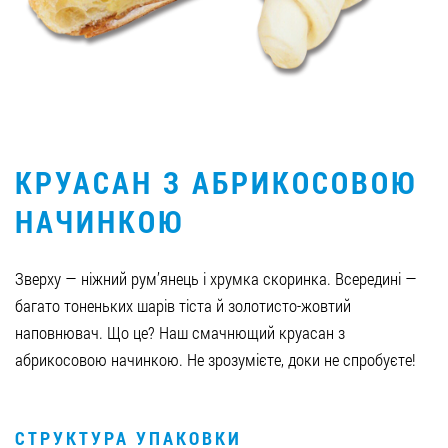
Вакансії
ЗАМОВИТИ ПРОДУКЦІЮ «РУДЬ»:
КРУАСАН З АБРИКОСОВОЮ
СТАТИ ПАРТНЕРОМ
НАЧИНКОЮ
0412 48 28 17
0412 42 29 23
Зверху — ніжний рум’янець і хрумка скоринка. Всередині —
багато тоненьких шарів тіста й золотисто-жовтий
наповнювач. Що це? Наш смачнющий круасан з
абрикосовою начинкою. Не зрозумієте, доки не спробуєте!
СТРУКТУРА УПАКОВКИ