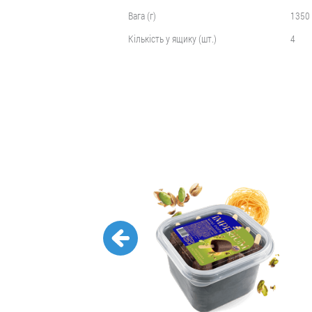
Вага (г)
1350
Кількість у ящику (шт.)
4