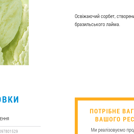
Освіжаючий сорбет, створени
бразильського лайма.
ОВКИ
​ПОТРІБНЕ В
ВАШОГО РЕС
ЕННЯ
Ми реалізовуємо прод
097801529