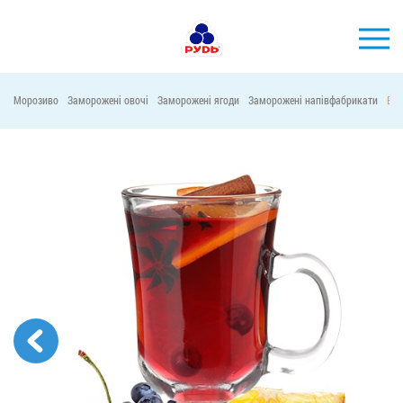
УКР
Морозиво
Заморожені овочі
Заморожені ягоди
Заморожені напівфабрикати
Віт
БРЕНДИ
ПРОДУКЦІЯ
КОМПАНІЯ
СПОЖИВАЧАМ
АКЦІЇ
ПРЕС-ЦЕНТР
ХОРЕКА
Тендерні закупівлі
Контакти