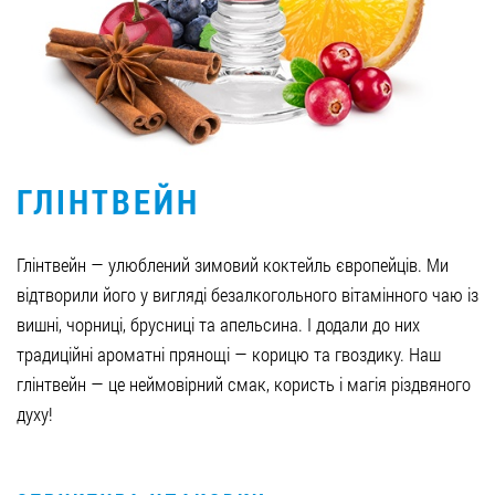
Вакансії
ЗАМОВИТИ ПРОДУКЦІЮ «РУДЬ»:
ГЛІНТВЕЙН
СТАТИ ПАРТНЕРОМ
0412 48 28 17
Глінтвейн — улюблений зимовий коктейль європейців. Ми
0412 42 29 23
відтворили його у вигляді безалкогольного вітамінного чаю із
вишні, чорниці, брусниці та апельсина. І додали до них
традиційні ароматні прянощі — корицю та гвоздику. Наш
глінтвейн — це неймовірний смак, користь і магія різдвяного
духу!