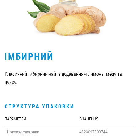
Вакансії
ЗАМОВИТИ ПРОДУКЦІЮ «РУДЬ»:
ІМБИРНИЙ
СТАТИ ПАРТНЕРОМ
0412 48 28 17
Класичний імбирний чай із додаванням лимона, меду та
0412 42 29 23
цукру.
СТРУКТУРА УПАКОВКИ
ПАРАМЕТРИ
ЗНАЧЕННЯ
Штрихкод упаковки
4823097800744