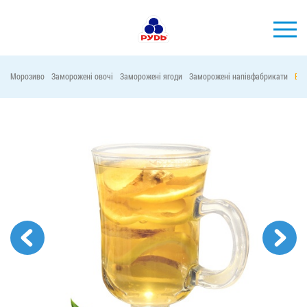
УКР
Морозиво
Заморожені овочі
Заморожені ягоди
Заморожені напівфабрикати
Віт
БРЕНДИ
ПРОДУКЦІЯ
КОМПАНІЯ
СПОЖИВАЧАМ
АКЦІЇ
ПРЕС-ЦЕНТР
ХОРЕКА
Тендерні закупівлі
Контакти