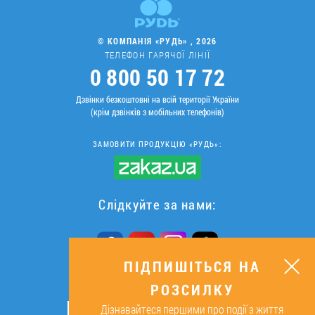
© КОМПАНІЯ «РУДЬ» , 2026
ТЕЛЕФОН ГАРЯЧОЇ ЛІНІЇ
0 800 50 17 72
Дзвінки безкоштовні на всій території України
(крім дзвінків з мобільних телефонів)
ЗАМОВИТИ ПРОДУКЦІЮ «РУДЬ»:
Слідкуйте за нами:
ПІДПИШІТЬСЯ НА
РОЗСИЛКУ
ПІДПИШІТЬСЯ НА РОЗСИЛКУ
Дізнавайтеся першими про події з життя
ОК