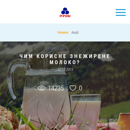
УКР
Новини
Акції
БРЕНДИ
ПРОДУКЦІЯ
ЧИМ КОРИСНЕ ЗНЕЖИРЕНЕ
МОЛОКО?
КОМПАНІЯ
22.12.2015
СПОЖИВАЧАМ
АКЦІЇ
14235
0
ПРЕС-ЦЕНТР
ХОРЕКА
Тендерні закупівлі
Контакти