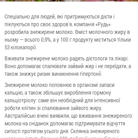
Вакансії
Спеціально для людей, які притримуються дієти і
піклуються про своє здоров'я, компанія «Рудь»
ЗАМОВИТИ ПРОДУКЦІЮ «РУДЬ»:
розробила знежирене молоко. Вміст молочного жиру в
ньому — всього 0,9%, а у 100 г продукту міститься тільки
53 кілокалорії.
СТАТИ ПАРТНЕРОМ
Вживати знежирене молоко радять дієтологи та лікарі.
Воно допомагає спалювати зайвий жир і не переїдати, а
0412 48 28 17
також знижує ризик виникнення гіпертонії.
0412 42 29 23
Знежирене молоко поповнює в організмі запаси
кальцію, а також збільшує вироблення гормону
кальціотріолу: саме він необхідний для інтенсивної
роботи клітин зі спалювання зайвого жиру.
Австралійські вчені виявили, що вживання знежиреного
молока на сніданок допомагає підтримувати відчуття
ситості протягом усього дня. Склянка знежиреного