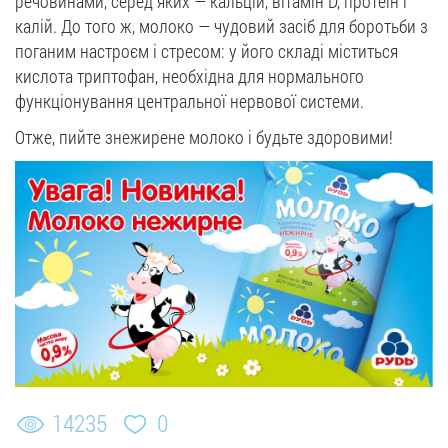
речовинами, серед яких — кальцій, вітамін D, протеїн і
калій. До того ж, молоко — чудовий засіб для боротьби з
поганим настроєм і стресом: у його складі міститься
кислота триптофан, необхідна для нормального
функціонування центральної нервової системи.
Отже, пийте знежирене молоко і будьте здоровими!
14235
0