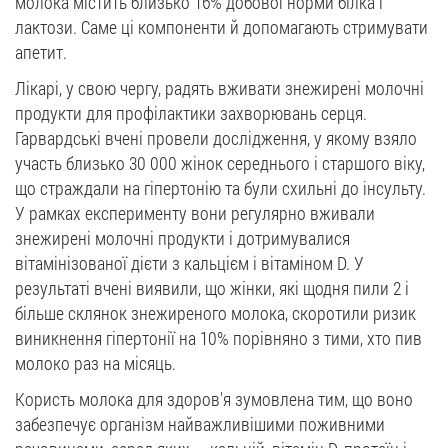
молока містить близько 16% добової норми білка і
лактози. Саме ці компоненти й допомагають стримувати
апетит.
Лікарі, у свою чергу, радять вживати знежирені молочні
продукти для профілактики захворювань серця.
Гарвардські вчені провели дослідження, у якому взяло
участь близько 30 000 жінок середнього і старшого віку,
що страждали на гіпертонію та були схильні до інсульту.
У рамках експерименту вони регулярно вживали
знежирені молочні продукти і дотримувалися
вітамінізованої дієти з кальцієм і вітаміном D. У
результаті вчені виявили, що жінки, які щодня пили 2 і
більше склянок знежиреного молока, скоротили ризик
виникнення гіпертонії на 10% порівняно з тими, хто пив
молоко раз на місяць.
Користь молока для здоров'я зумовлена тим, що воно
забезпечує організм найважливішими поживними