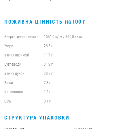
на 100 г
ПОЖИВНА ЦІННІСТЬ
Енергетична цінність
1651,0 кДж / 396,0 ккал
Жири
26,6 г
з яких насичені
11,7 г
Вуглеводи
31,9 г
з яких цукри
28,5 г
Білки
7,3 г
Клітковина
1,2 г
Сіль
0,1 г
СТРУКТУРА УПАКОВКИ