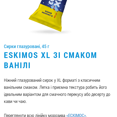
Вакансії
ЗАМОВИТИ ПРОДУКЦІЮ «РУДЬ»:
Сирки глазуровані, 45 г
СТАТИ ПАРТНЕРОМ
ESKIMOS XL ЗІ СМАКОМ
0412 48 28 17
ВАНІЛІ
0412 42 29 23
Ніжний глазурований сирок у XL форматі з класичним
ванільним смаком. Легка і приємна текстура робить його
ідеальним варіантом для смачного перекусу або десерту до
кави чи чаю.
Переглянути всю лінійку морозива
«ЕСКІМОС»
.