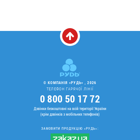
© КОМПАНІЯ «РУДЬ» , 2026
ТЕЛЕФОН ГАРЯЧОЇ ЛІНІЇ
0 800 50 17 72
Дзвінки безкоштовні на всій території України
(крім дзвінків з мобільних телефонів)
ЗАМОВИТИ ПРОДУКЦІЮ «РУДЬ»: