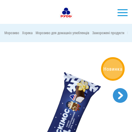
УКР
Морозиво
Хорека
Морозиво для домашніх улюбленців
Заморожені продукти
Ма
БРЕНДИ
ПРОДУКЦІЯ
КОМПАНІЯ
Новинка
СПОЖИВАЧАМ
АКЦІЇ
ПРЕС-ЦЕНТР
ХОРЕКА
Тендерні закупівлі
Контакти