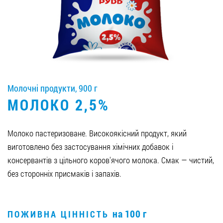
Вакансії
ЗАМОВИТИ ПРОДУКЦІЮ «РУДЬ»:
Молочні продукти, 900 г
СТАТИ ПАРТНЕРОМ
МОЛОКО 2,5%
0412 48 28 17
0412 42 29 23
Молоко пастеризоване. Високоякісний продукт, який
виготовлено без застосування хімічних добавок і
консервантів з цільного коров'ячого молока. Смак — чистий,
без сторонніх присмаків і запахів.
на 100 г
ПОЖИВНА ЦІННІСТЬ