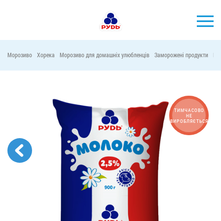
УКР
Морозиво
Хорека
Морозиво для домашніх улюбленців
Заморожені продукти
Ма
БРЕНДИ
ПРОДУКЦІЯ
КОМПАНІЯ
ТИМЧАСОВО
НЕ
ВИРОБЛЯЄТЬСЯ
СПОЖИВАЧАМ
АКЦІЇ
ПРЕС-ЦЕНТР
ХОРЕКА
Тендерні закупівлі
Контакти