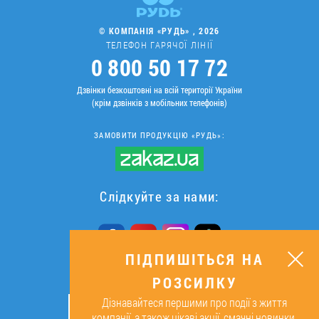
© КОМПАНІЯ «РУДЬ» , 2026
ТЕЛЕФОН ГАРЯЧОЇ ЛІНІЇ
0 800 50 17 72
Дзвінки безкоштовні на всій території України
(крім дзвінків з мобільних телефонів)
ЗАМОВИТИ ПРОДУКЦІЮ «РУДЬ»:
Слідкуйте за нами:
ПІДПИШІТЬСЯ НА
РОЗСИЛКУ
ПІДПИШІТЬСЯ НА РОЗСИЛКУ
Дізнавайтеся першими про події з життя
ОК
компанії, а також цікаві акції, смачні новинки,