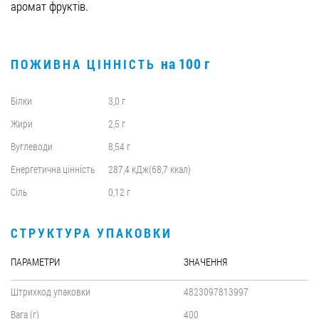
аромат фруктів.
на 100 г
ПОЖИВНА ЦІННІСТЬ
Білки
3,0 г
Жири
2,5 г
Вуглеводи
8,54 г
Енергетична цінність
287,4 кДж(68,7 ккал)
Сіль
0,12 г
СТРУКТУРА УПАКОВКИ
ПАРАМЕТРИ
ЗНАЧЕННЯ
Штрихкод упаковки
4823097813997
Вага (г)
400