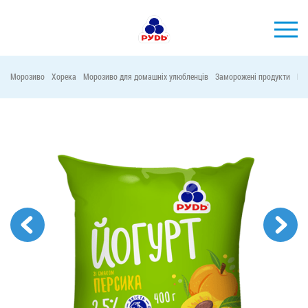
УКР
Морозиво
Хорека
Морозиво для домашніх улюбленців
Заморожені продукти
Ма
БРЕНДИ
ПРОДУКЦІЯ
КОМПАНІЯ
СПОЖИВАЧАМ
АКЦІЇ
ПРЕС-ЦЕНТР
ХОРЕКА
Тендерні закупівлі
Контакти