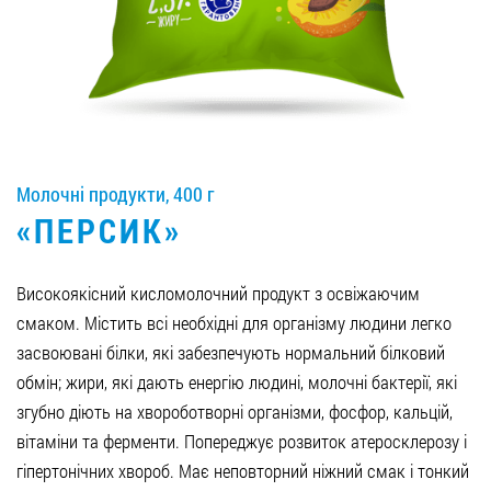
Вакансії
ЗАМОВИТИ ПРОДУКЦІЮ «РУДЬ»:
Молочні продукти, 400 г
СТАТИ ПАРТНЕРОМ
«ПЕРСИК»
0412 48 28 17
0412 42 29 23
Високоякісний кисломолочний продукт з освіжаючим
смаком. Містить всі необхідні для організму людини легко
засвоювані білки, які забезпечують нормальний білковий
обмін; жири, які дають енергію людині, молочні бактерії, які
згубно діють на хвороботворні організми, фосфор, кальцій,
вітаміни та ферменти. Попереджує розвиток атеросклерозу і
гіпертонічних хвороб. Має неповторний ніжний смак і тонкий