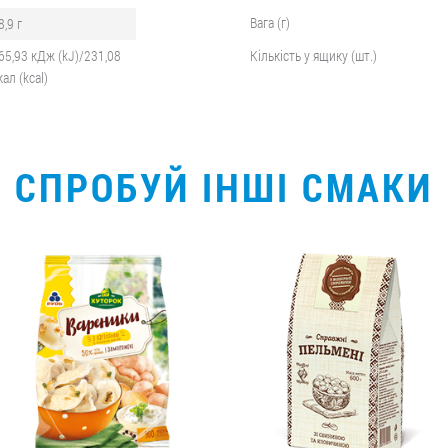
Вага (г)
8,9 г
65,93 кДж (kJ)/231,08
Кількість у ящику (шт.)
кал (kcal)
СПРОБУЙ ІНШІ СМАКИ