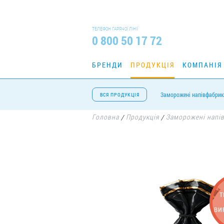
ТЕЛЕФОН ГАРЯЧОЇ ЛІНІЇ
0 800 50 17 72
БРЕНДИ
ПРОДУКЦІЯ
КОМПАНІЯ
Заморожені напівфабрик
ВСЯ ПРОДУКЦІЯ
Головна
Продукція
Заморожені напі
/
/
Т
ВИ