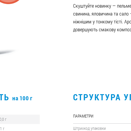
Скуштуйте новинку — пельмен
свинина, яловичина та сало
ніжнішим у тонкому тісті. Ар
довершують смакову композ
СТЬ
СТРУКТУРА 
на 100 г
ПАРАМЕТРИ
0,0 г
Штрихкод упаковки
,1 г