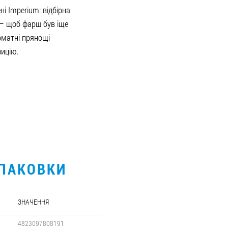
і Іmperium: відбірна
 — щоб фарш був іще
оматні прянощі
ицію.
УПАКОВКИ
ЗНАЧЕННЯ
4823097808191