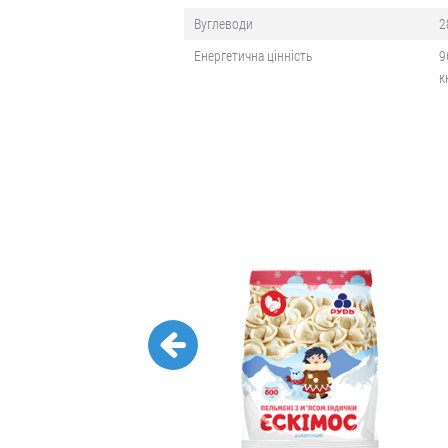
Вуглеводи
2
Енергетична цінність
9
к