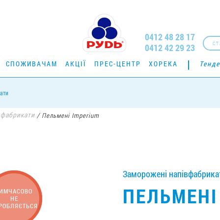
0412 48 28 17
СТ
0412 42 29 23
СПОЖИВАЧАМ
АКЦІЇ
ПРЕС-ЦЕНТР
ХОРЕКА
Тенде
ати
вфабрикати
/
Пельмені Imperium
Заморожені напівфабрикат
ПЕЛЬМЕНІ
ИМЧАСОВО
НЕ
РОБЛЯЄТЬСЯ