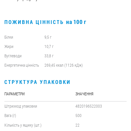
на 100 г
ПОЖИВНА ЦІННІСТЬ
Білки
9,5 г
Жири
10,7 г
Вуглеводи
33,8 г
Енергетична цінність
269,45 ккал (1126 кДж)
СТРУКТУРА УПАКОВКИ
ПАРАМЕТРИ
ЗНАЧЕННЯ
Штрихкод упаковки
4820196522003
Вага (г)
500
Кількість у ящику (шт.)
22