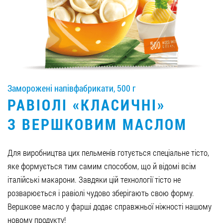
Вакансії
ЗАМОВИТИ ПРОДУКЦІЮ «РУДЬ»:
Заморожені напівфабрикати, 500 г
СТАТИ ПАРТНЕРОМ
РАВІОЛІ «КЛАСИЧНІ»
0412 48 28 17
З ВЕРШКОВИМ МАСЛОМ
0412 42 29 23
Для виробництва цих пельменів готується спеціальне тісто,
яке формується тим самим способом, що й відомі всім
італійські макарони. Завдяки цій технології тісто не
розварюється і равіолі чудово зберігають свою форму.
Вершкове масло у фарші додає справжньої ніжності нашому
новому продукту!