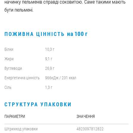
начинку пельменів справді соковитою. Саме такими мають
бути пельмені.
на 100 г
ПОЖИВНА ЦІННІСТЬ
Білки
10,3 г
Жири
9,1 г
Вуглеводи
26,9 г
Енергетична цінність
966кДж / 231 ккал
Сіль
1,3 г
СТРУКТУРА УПАКОВКИ
ПАРАМЕТРИ
ЗНАЧЕННЯ
Штрихкод упаковки
4823097812822