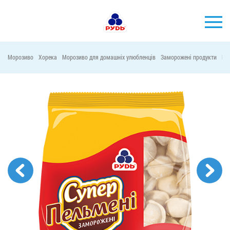
УКР
Морозиво
Хорека
Морозиво для домашніх улюбленців
Заморожені продукти
Ма
БРЕНДИ
ПРОДУКЦІЯ
КОМПАНІЯ
СПОЖИВАЧАМ
АКЦІЇ
ПРЕС-ЦЕНТР
ХОРЕКА
Тендерні закупівлі
Контакти